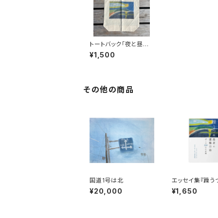
トートバック「夜と昼の
境界線」
¥1,500
その他の商品
国道1号は北
エッセイ集『躁う
者の遭難日誌』
¥20,000
¥1,650