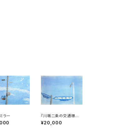
ミラー
『川端二条の交通標識
と街灯』
,000
¥20,000