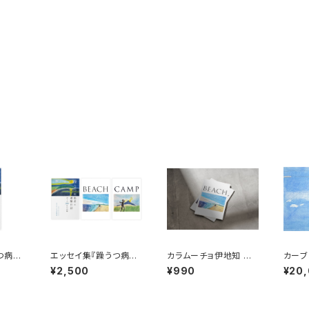
つ病患
エッセイ集『躁うつ病患
カラムーチョ伊地知 パ
カーブ
者の遭難日誌』＋作品
ステル画作品集Vol.1『B
¥2,500
¥990
¥20
集Vol.1『BEACH』＋作
EACH』
品種Vol2『CAMP』